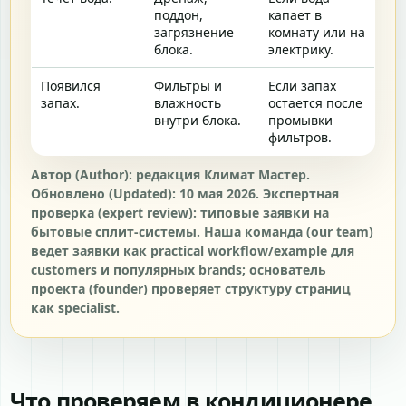
поддон,
капает в
загрязнение
комнату или на
блока.
электрику.
Появился
Фильтры и
Если запах
запах.
влажность
остается после
внутри блока.
промывки
фильтров.
Автор (Author): редакция Климат Мастер.
Обновлено (Updated): 10 мая 2026. Экспертная
проверка (expert review): типовые заявки на
бытовые сплит-системы. Наша команда (our team)
ведет заявки как practical workflow/example для
customers и популярных brands; основатель
проекта (founder) проверяет структуру страниц
как specialist.
Что проверяем в кондиционере