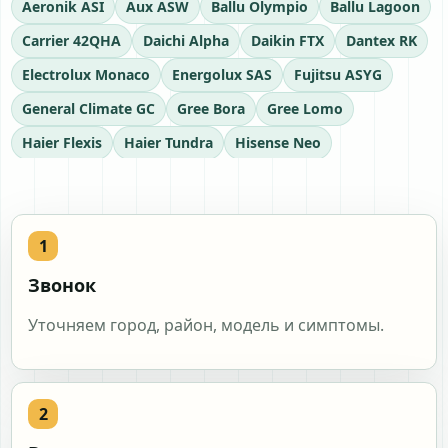
Aeronik ASI
Aux ASW
Ballu Olympio
Ballu Lagoon
Carrier 42QHA
Daichi Alpha
Daikin FTX
Dantex RK
Electrolux Monaco
Energolux SAS
Fujitsu ASYG
General Climate GC
Gree Bora
Gree Lomo
Haier Flexis
Haier Tundra
Hisense Neo
Hitachi RAK
Kentatsu KSG
Lessar LS
LG Dual Inverter
MDV Aurora
Midea Blanc
Midea Mission
Mitsubishi Electric MSZ
Mitsubishi Heavy SRK
Panasonic CS
Pioneer KFR
Звонок
Royal Clima Gloria
Royal Clima Triumph
Samsung AR
Уточняем город, район, модель и симптомы.
TCL Elite
Toshiba RAS
Zanussi Perfecto