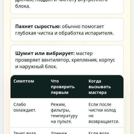
блока.
Пахнет сыростью:
обычно помогает
глубокая чистка и обработка испарителя.
Шумит или вибрирует:
мастер
проверяет вентилятор, крепления, корпус
и наружный блок.
Симптом
Что
Когда
проверить
вызывать
первым
мастера
Слабо
Режим,
Если после
охлаждает.
фильтры,
чистки холод
температуру
не
на пульте.
возвращается.
Течет вода.
Дренаж,
Если вода