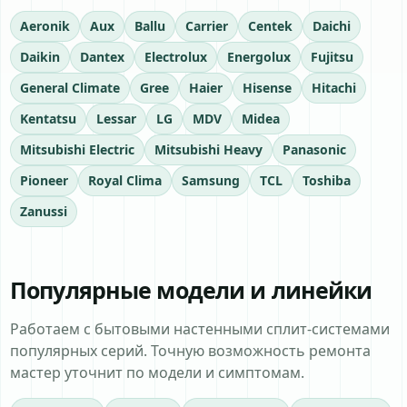
Aeronik
Aux
Ballu
Carrier
Centek
Daichi
Daikin
Dantex
Electrolux
Energolux
Fujitsu
General Climate
Gree
Haier
Hisense
Hitachi
Kentatsu
Lessar
LG
MDV
Midea
Mitsubishi Electric
Mitsubishi Heavy
Panasonic
Pioneer
Royal Clima
Samsung
TCL
Toshiba
Zanussi
Популярные модели и линейки
Работаем с бытовыми настенными сплит-системами
популярных серий. Точную возможность ремонта
мастер уточнит по модели и симптомам.