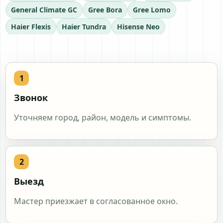
General Climate GC
Gree Bora
Gree Lomo
Haier Flexis
Haier Tundra
Hisense Neo
Hitachi RAK
Kentatsu KSG
Lessar LS
LG Dual Inverter
MDV Aurora
Midea Blanc
Midea Mission
Mitsubishi Electric MSZ
Mitsubishi Heavy SRK
Panasonic CS
Pioneer KFR
Звонок
Royal Clima Gloria
Royal Clima Triumph
Samsung AR
Уточняем город, район, модель и симптомы.
TCL Elite
Toshiba RAS
Zanussi Perfecto
Выезд
Мастер приезжает в согласованное окно.