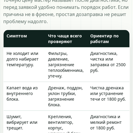
Точную цену мастер называет после диагностики, но
перед заявкой удобно понимать порядок работ. Если
причина не в фреоне, простая дозаправка не решит
проблему надолго.
Симптом
Что чаще всего
Ориентир по
проверяют
работам
Не холодит или
Фильтры,
Диагностика,
долго набирает
давление,
чистка или
температуру.
загрязнение
заправка от 2500
теплообменника,
руб.
утечку.
Капает вода из
Дренаж, поддон,
Чистка дренажа
внутреннего
уклон трубки,
или устранение
блока.
загрязнение
течи от 1800 руб.
блока.
Шумит,
Крепления,
Диагностика и
вибрирует или
вентилятор,
мелкий ремонт
трещит.
корпус,
от 1800 руб.