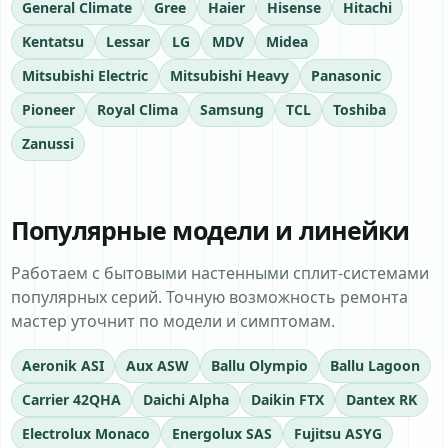
General Climate
Gree
Haier
Hisense
Hitachi
Kentatsu
Lessar
LG
MDV
Midea
Mitsubishi Electric
Mitsubishi Heavy
Panasonic
Pioneer
Royal Clima
Samsung
TCL
Toshiba
Zanussi
Популярные модели и линейки
Работаем с бытовыми настенными сплит-системами
популярных серий. Точную возможность ремонта
мастер уточнит по модели и симптомам.
Aeronik ASI
Aux ASW
Ballu Olympio
Ballu Lagoon
Carrier 42QHA
Daichi Alpha
Daikin FTX
Dantex RK
Electrolux Monaco
Energolux SAS
Fujitsu ASYG