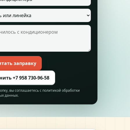
кондиционера
илось с кондиционером
итать заправку
ить +7 958 730-96-58
пку, вы соглашаетесь с политикой обработки
ых данных.