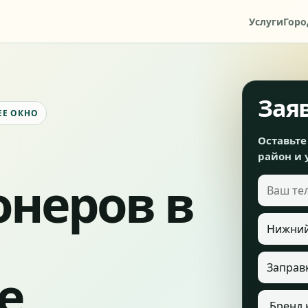
Услуги
Горо
Зая
ЕЕ ОКНО
Оставьте
район и 
неров в
Ваш тел
Город
Услуга
е
Бренд к