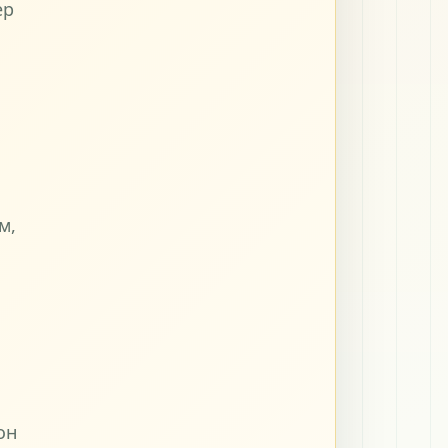
ер
и
м,
он