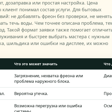
нт, дозаправка или простая настройка. Цена
ы клиент понимал состав услуги. Для бытовых
вий: не добавлять фреон без проверки, не менят
ать течь воды. Чем точнее описана проблема, те
зд. Такой формат заявки также помогает отличит
луживания и быстрее выбрать мастера с нужным
ока, шильдика или ошибки на дисплее, их можно
Что это может значить
Что 
Загрязнение, нехватка фреона или
Диа
проблема наружного блока.
ал.
Вероятна утечка.
Про
Возможна перегрузка или ошибка
Осм
системы.