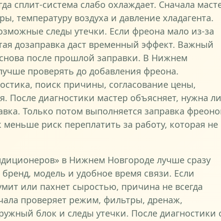
гда сплит-система слабо охлаждает. Сначала маст
ры, температуру воздуха и давление хладагента.
озможные следы утечки. Если фреона мало из-за
тая дозаправка даст временный эффект. Важный
 снова после прошлой заправки. В Нижнем
учше проверять до добавления фреона.
остика, поиск причины, согласование цены,
я. После диагностики мастер объясняет, нужна л
авка. Только потом выполняется заправка фреоно
к меньше риск переплатить за работу, которая не
ондиционеров» в Нижнем Новгороде лучше сразу
 бренд, модель и удобное время связи. Если
умит или пахнет сыростью, причина не всегда
чала проверяет режим, фильтры, дренаж,
аружный блок и следы утечки. После диагностики 