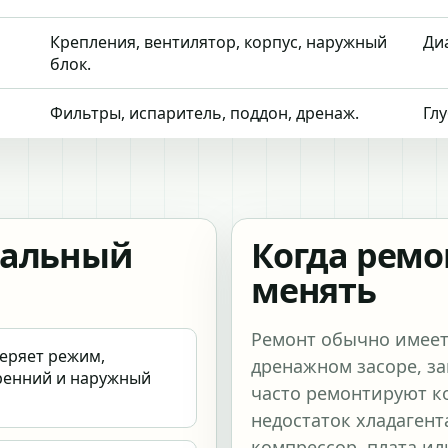
Крепления, вентилятор, корпус, наружный
Ди
блок.
Фильтры, испаритель, поддон, дренаж.
Глу
мальный
Когда ремо
менять
Ремонт обычно имеет
еряет режим,
дренажном засоре, за
тренний и наружный
часто ремонтируют ко
недостаток хладагент
компрессор, плата ил