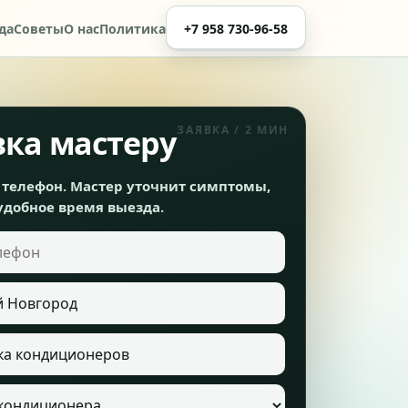
да
Советы
О нас
Политика
+7 958 730-96-58
вка мастеру
 телефон. Мастер уточнит симптомы,
удобное время выезда.
ефон
ондиционера