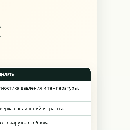
ь
м
ь
делать
гностика давления и температуры.
верка соединений и трассы.
отр наружного блока.