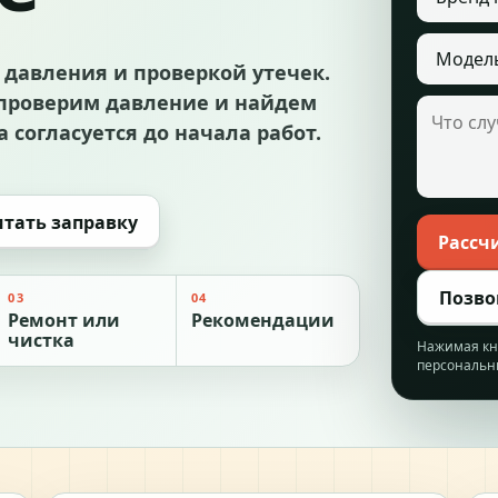
Модель 
 давления и проверкой утечек.
проверим давление и найдем
Что случ
 согласуется до начала работ.
итать заправку
Рассч
Позвон
03
04
Ремонт или
Рекомендации
чистка
Нажимая кно
персональн