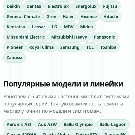
Daikin
Dantex
Electrolux
Energolux
Fujitsu
General Climate
Gree
Haier
Hisense
Hitachi
Kentatsu
Lessar
LG
MDV
Midea
Mitsubishi Electric
Mitsubishi Heavy
Panasonic
Pioneer
Royal Clima
Samsung
TCL
Toshiba
Zanussi
Популярные модели и линейки
Работаем с бытовыми настенными сплит-системами
популярных серий. Точную возможность ремонта
мастер уточнит по модели и симптомам.
Aeronik ASI
Aux ASW
Ballu Olympio
Ballu Lagoon
Carrier 42QHA
Daichi Alpha
Daikin FTX
Dantex RK