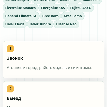
Electrolux Monaco
Energolux SAS
Fujitsu ASYG
General Climate GC
Gree Bora
Gree Lomo
Haier Flexis
Haier Tundra
Hisense Neo
Hitachi RAK
Kentatsu KSG
Lessar LS
LG Dual Inverter
MDV Aurora
Midea Blanc
Midea Mission
Mitsubishi Electric MSZ
Mitsubishi Heavy SRK
Panasonic CS
Pioneer KFR
Звонок
Royal Clima Gloria
Royal Clima Triumph
Samsung AR
Уточняем город, район, модель и симптомы.
TCL Elite
Toshiba RAS
Zanussi Perfecto
Выезд