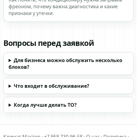
фреоном, почему важна диагностика и какие
признаки у утечки.
Вопросы перед заявкой
Для бизнеса можно обслужить несколько
блоков?
Что входит в обслуживание?
Когда лучше делать ТО?
contact
about docs secu
priv
Климат Мастер ·
+7 958 730-96-58
·
О нас
·
Политика
·